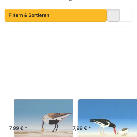
Filtern & Sortieren
Drücken Sie ENTER
Drücken Sie ENTER
für mehr Optionen
für mehr Optionen
zu
zu
Frühstücksbrettchen
Frühstücksbrettchen
Alpenstrandläufer
Austernfischer
WILD-AT-ART-DESIGN
WILD-AT-ART-DESIGN
Frühstücksbrettchen
Frühstücksbrettch
Alpenstrandläufer
Austernfischer
Sofort versandfertig, Lieferzeit 1-3 Werktage.
Artikel derzeit nicht verfügbar.
7,99 € *
7,99 € *