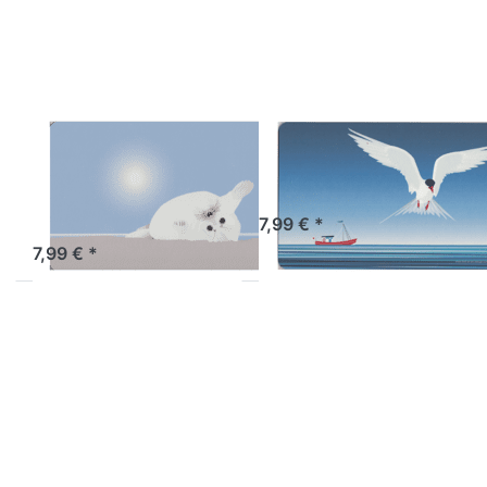
WILD-AT-ART-DESIGN
WILD-AT-ART-DESIGN
Frühstücksbrettchen
Frühstücksbrettch
Kegelrobben-
Küstenseeschwalb
Baby
Artikel derzeit nicht verfügbar.
7,99 € *
Sofort versandfertig, Lieferzeit 1-3 Werktage.
7,99 € *
Drücken Sie ENTER
Drücken Sie ENTER
für mehr Optionen
für mehr Optionen
zu
zu
Frühstücksbrettchen
Frühstücksbrettchen
Küstenseeschwalbe
Ringelgans
vor Sylt