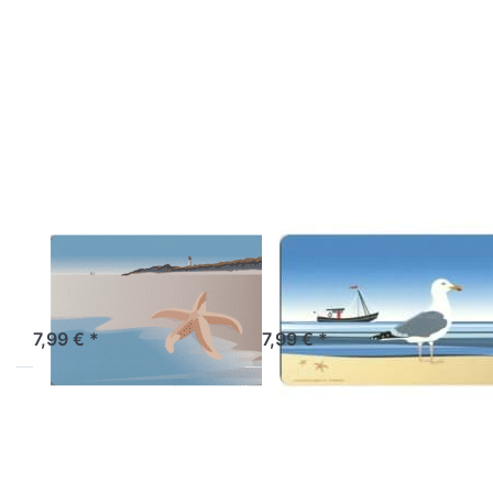
Drücken Sie ENTER
Drücken Sie ENTER
für mehr Optionen
für mehr Optionen
zu
zu
Frühstücksbrettchen
Frühstücksbrettchen
Seestern
Silbermöwe
WILD-AT-ART-DESIGN
WILD-AT-ART-DESIGN
Frühstücksbrettchen
Frühstücksbrettch
Seestern
Silbermöwe
Sofort versandfertig, Lieferzeit 1-3 Werktage.
Artikel derzeit nicht verfügbar.
7,99 € *
7,99 € *
Drücken Sie ENTER
Drücken Sie ENTER
für mehr Optionen
für mehr Optionen
zu
zu
Frühstücksbrettchen
Frühstücksbrettchen
Strandkorb
Strandkrabbe