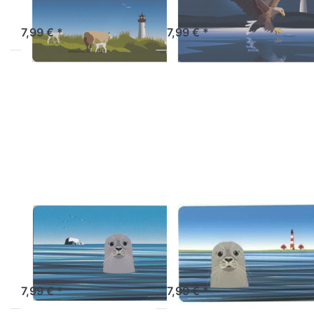
Sofort versandfertig, Lieferzeit 1-3 Werktage.
Sofort versandfertig, Lieferzeit 1-3 Werktage.
7,99 € *
7,99 € *
Drücken Sie ENTER
Drücken Sie ENTER
für mehr Optionen
für mehr Optionen
zu
zu
Frühstücksbrettchen
Frühstücksbrettchen
Seehund vor Felsen
Seehund vor
Westerheversand
WILD-AT-ART-DESIGN
WILD-AT-ART-DESIGN
Frühstücksbrettchen
Frühstücksbrettch
Seehund vor
Seehund vor
Felsen
Westerheversand
Artikel derzeit nicht verfügbar.
Artikel derzeit nicht verfügbar.
7,99 € *
7,99 € *