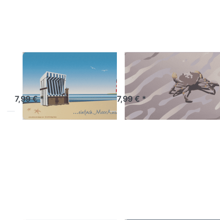
WILD-AT-ART-DESIGN
WILD-AT-ART-DESIGN
Frühstücksbrettchen
Frühstücksbrettch
Strandkorb
Strandkrabbe
Artikel derzeit nicht verfügbar.
Sofort versandfertig, Lieferzeit 1-3 Werktage.
7,99 € *
7,99 € *
Drücken Sie ENTER
Drücken Sie ENTER
für mehr Optionen
für mehr Optionen
zu
zu
Frühstücksbrettchen
Frühstücksbrettchen
Säbelschnäbler
Windmühle mit
Schafen
WILD-AT-ART-DESIGN
WILD-AT-ART-DESIGN