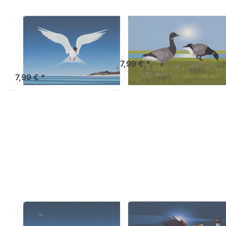
WILD-AT-ART-DESIGN
WILD-AT-ART-DESIGN
Frühstücksbrettchen
Frühstücksbrettch
Küstenseeschwalbe
Ringelgans
vor Sylt
Sofort versandfertig, Lieferzeit 1-3 Werktage.
7,99 € *
Sofort versandfertig, Lieferzeit 1-3 Werktage.
7,99 € *
Drücken Sie ENTER
Drücken Sie ENTER
für mehr Optionen
für mehr Optionen
zu
zu
Frühstücksbrettchen
Frühstücksbrettchen
Schafe Sylt
Seeadler
WILD-AT-ART-DESIGN
WILD-AT-ART-DESIGN
Frühstücksbrettchen
Frühstücksbrettch
Schafe Sylt
Seeadler