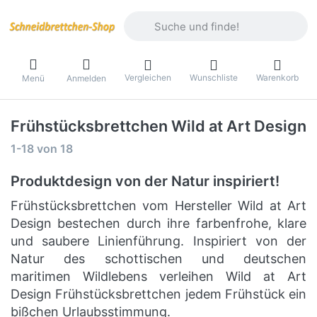
Geben Sie einen Suchbegriff ein. Währ
Vergleichen
Wunschliste
Warenkorb
Menü
Anmelden
Frühstücksbrettchen Wild at Art Design
Suchergebnisse:
1-18
von
18
Produktdesign von der Natur inspiriert!
Frühstücksbrettchen vom Hersteller Wild at Art
Design bestechen durch ihre farbenfrohe, klare
und saubere Linienführung. Inspiriert von der
Natur des schottischen und deutschen
maritimen Wildlebens verleihen Wild at Art
Design Frühstücksbrettchen jedem Frühstück ein
bißchen Urlaubsstimmung.