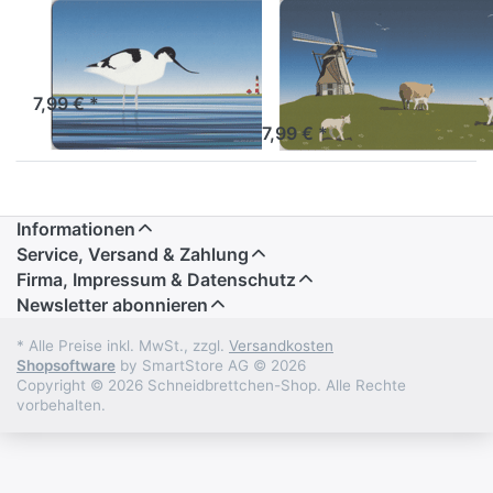
Frühstücksbrettchen
Frühstücksbrettch
Säbelschnäbler
Windmühle mit
Schafen
Artikel derzeit nicht verfügbar.
7,99 € *
Sofort versandfertig, Lieferzeit 1-3 Werktage.
7,99 € *
Informationen
Service, Versand & Zahlung
Firma, Impressum & Datenschutz
Newsletter abonnieren
* Alle Preise inkl. MwSt., zzgl.
Versandkosten
Shopsoftware
by SmartStore AG © 2026
Copyright © 2026 Schneidbrettchen-Shop. Alle Rechte
vorbehalten.