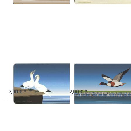
Drücken Sie ENTER
Drücken Sie ENTER
für mehr Optionen
für mehr Optionen
zu
zu
Frühstücksbrettchen
Frühstücksbrettchen
Bass Tölpel
Brandgans
WILD-AT-ART-DESIGN
WILD-AT-ART-DESIGN
Frühstücksbrettchen
Frühstücksbrettch
Bass Tölpel
Brandgans
Sofort versandfertig, Lieferzeit 1-3 Werktage.
Sofort versandfertig, Lieferzeit 1-3 Werktage.
7,99 € *
7,99 € *
Drücken Sie ENTER
Drücken Sie ENTER
für mehr Optionen
für mehr Optionen
zu
zu
Frühstücksbrettchen
Frühstücksbrettchen
Kegelrobben-Baby
Küstenseeschwalbe