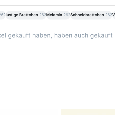
262
lustige Brettchen
262
Melamin
262
Schneidbrettchen
262
V
ikel gekauft haben, haben auch gekauft